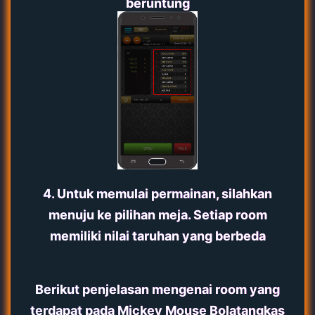
beruntung
4. Untuk memulai permainan, silahkan
menuju ke pilihan meja. Setiap room
memiliki nilai taruhan yang berbeda
Berikut penjelasan mengenai room yang
terdapat pada Mickey Mouse Bolatangkas