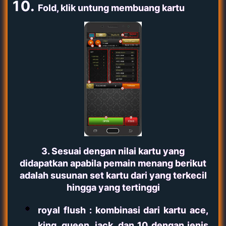
Fold, klik untung membuang kartu
3. Sesuai dengan nilai kartu yang
didapatkan apabila pemain menang berikut
adalah susunan set kartu dari yang terkecil
hingga yang tertinggi
royal flush : kombinasi dari kartu ace,
king, queen, jack, dan 10 dengan jenis