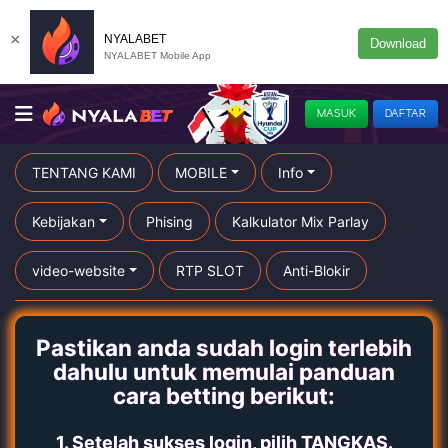
×
NYALABET
Download
NYALABET Mobile App
MASUK
DAFTAR
TENTANG KAMI
MOBILE
Info
Kebijakan
Phising
Kalkulator Mix Parlay
video-website
RTP SLOT
Anti-Blokir
Pastikan anda sudah login terlebih
dahulu untuk memulai panduan
cara betting berikut:
1. Setelah sukses login, pilih TANGKAS.